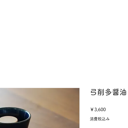
弓削多醤油
価
￥3,600
格
消費税込み