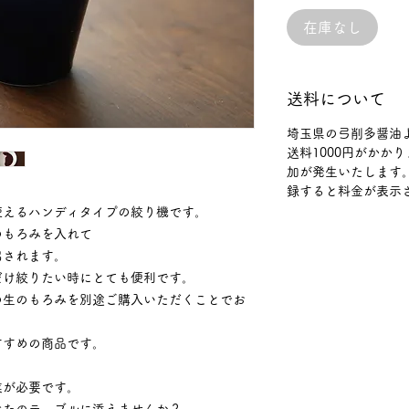
在庫なし
送料について
埼玉県の弓削多醤油
送料1000円がかか
加が発生いたします
録すると料金が表示
使えるハンディタイプの絞り機です。
のもろみを入れて
出されます。
だけ絞りたい時にとても便利です。
の生のもろみを別途ご購入いただくことでお
すすめの商品です。
業が必要です。