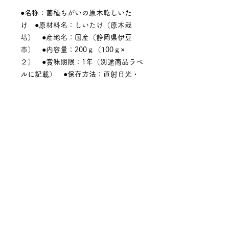
●名称：菌種ちがいの原木乾しいた
け ●原材料名：しいたけ（原木栽
培） ●産地名：国産（静岡県伊豆
市） ●内容量：200ｇ（100ｇ×
２） ●賞味期限：1年（別途商品ラベ
ルに記載） ●保存方法：直射日光・
高温多湿の場所を避けて保存してくだ
さい。 ●製造者：鈴木しいたけ園
（静岡県伊豆市年川１８８） ●備
考：森産業株式会社の「ゆう次郎」、
菌興椎茸協同組合の「２４０」という
２つの菌種の原木栽培乾しいたけで
す。
いまだけ！ スライスほししいたけ
30g（無選別品）をサービス中。（な
くなり次第終了）