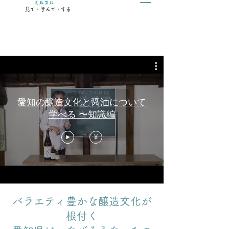
見て・学んで・する
愛知の醸造文化と醤油について
学べる 〜知識編
¥
バラエティ豊かな醸造文化が
根付く