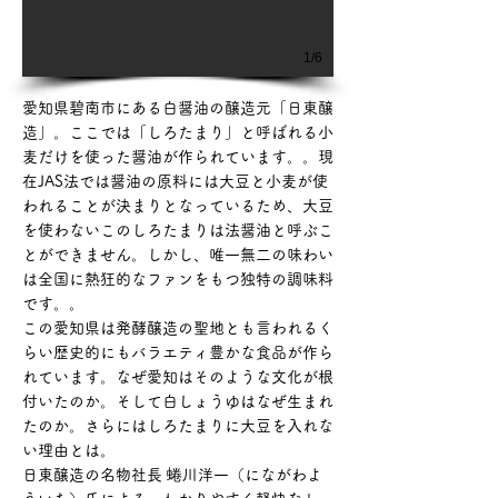
1/6
愛知県碧南市にある白醤油の醸造元「日東醸
造」。ここでは「しろたまり」と呼ばれる小
麦だけを使った醤油が作られています。。現
在JAS法では醤油の原料には大豆と小麦が使
われることが決まりとなっているため、大豆
を使わないこのしろたまりは法醤油と呼ぶこ
とができません。しかし、唯一無二の味わい
は全国に熱狂的なファンをもつ独特の調味料
です。。
この愛知県は発酵醸造の聖地とも言われるく
らい歴史的にもバラエティ豊かな食品が作ら
れています。なぜ愛知はそのような文化が根
付いたのか。そして白しょうゆはなぜ生まれ
たのか。さらにはしろたまりに大豆を入れな
い理由とは。
日東醸造の名物社長 蜷川洋一（にながわよ