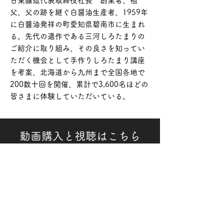
日東醸造代表取締役社長 創業者、祖
父、父の跡を継ぐ白醤油生産者、1959年
に白醬油発祥の町愛知県碧南市に生まれ
る。先代の遺作である三河しろたまりの
ご紹介に取り組み、その良さを知ってい
ただく機会として手作りしろたまり講座
を考案、北海道から九州まで全国各地で
200数十回を開催、累計で3,600名ほどの
皆さまに体験していただいている。
動画購入と視聴はこちら
愛知の醸造文化と醤油について
学べる 〜知識編