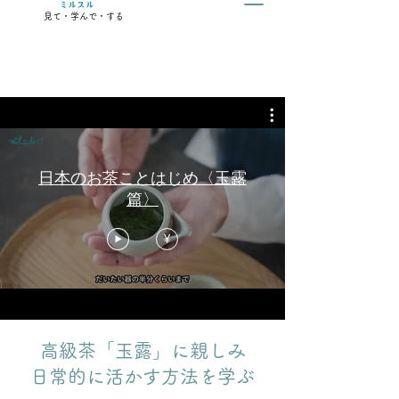
見て・学んで・する
日本のお茶ことはじめ〈玉露
篇〉
¥
高級茶「玉露」に親しみ
日常的に活かす方法を学ぶ