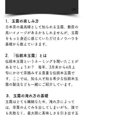
1/8
1．玉露の楽しみ方
日本茶の最高峰として知られる玉露。敷居の
高いイメージがあるかもしれませんが、玉露
をもっと身近に感じていただけるノウハウを
基礎から教えていきます。
2．「伝統本玉露」とは
伝統本玉露というネーミングを聞いたことが
あるでしょうか？ 毎年、3月末から4月上
旬にかけて茶摘みする貴重な伝統本玉露で
す。ここでは、知る人ぞ知る希少な伝統本玉
露の製法なども一緒にご紹介し
ています。
３．玉露の淹れ方の基礎
玉露はとても繊細なため、淹れ方によって
は、茶葉のえぐみを出してしまいがち。誰で
も失敗なく、最大限に美味しさを引き出す玉