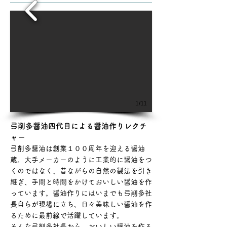
1/11
弓削多醤油四代目による醤油作りレクチ
ャー
弓削多醤油は創業１００周年を迎える醤油
蔵。大手メーカーのように工業的に醤油をつ
くのではなく、昔ながらの自然の製法を引き
継ぎ、手間と時間をかけておいしい醤油を作
っています。醤油作りにはいまでも弓削多社
長自らが現場に立ち、日々美味しい醤油を作
るために最前線で活躍しています。
そんな弓削多社長から、おいしい醤油を作る