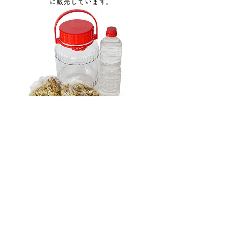
に販売しています。
弓削多醤油 醤油仕込み
キット（保存瓶付き）
弓削多醤油の醤油仕込みキット
4,980円
（
送料別）
詳しくはこちら
​※醤油は仕込み初期段階では寒い環境を好みます。キッ
トは通年購入いただけますが、暑い時期に購入いただく
方は、初期の1ヶ月は冷蔵庫の野菜室で発酵を進めてい