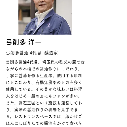
弓削多 洋一
弓削多醤油 4代目 醸造家
弓削多醤油4代目。埼玉県の秩父の麓で昔
ながらの木桶での醤油作りにこだわり、
丁寧に醤油を作る生産者。使用する原料
にもこだわり、有機無農薬のものを多く
使用している。その豊かな味わいは料理
人をはじめ一般の方にもファンが多い。
また、醤遊王国という施設も運営してお
り、実際の醤油作りの現場を見学でき
る。レストランスペースでは、卵かけご
はんにしぼりたての醤油をかけて食べら