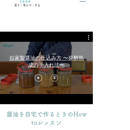
見て・学んで・する
自家製醤油の仕込み方 〜発酵熟
成の手入れ法〜
¥
醤油を自宅で作るときのHow
toレッスン